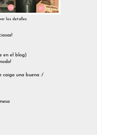
ver los detalles
iosas!
 en el blog)
modo!
e caiga una buena :/
 mesa