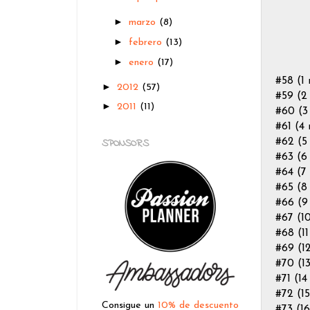
►
marzo
(8)
►
febrero
(13)
►
enero
(17)
#58 (1
►
2012
(57)
#59 (2
►
2011
(11)
#60 (3
#61 (4
SPONSORS
#62 (5
#63 (6
#64 (7
#65 (8
#66 (9
#67 (1
#68 (1
#69 (1
#70 (1
#71 (1
#72 (1
Consigue un
10% de descuento
#73 (1