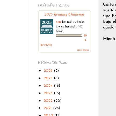
Corta e
INICIATIVAS Y RETOS
vuelta
2025 Reading Challenge
tipo P
Sara
has read 39 books
Baja el
toward her goal of 40
quedar
books.
39
Mientr
of
40 (97%)
view books
ARCHIVO DEL BLOG
►
2026
(2)
►
2025
(6)
►
2024
(16)
►
2023
(15)
►
2022
(20)
►
2021
(23)
►
2020
(15)