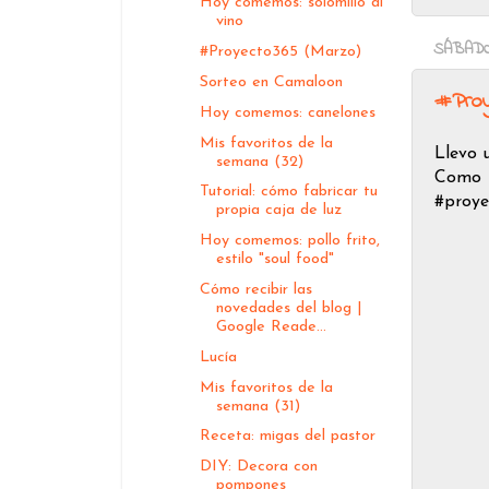
Hoy comemos: solomillo al
vino
SÁBADO,
#Proyecto365 (Marzo)
Sorteo en Camaloon
#Proy
Hoy comemos: canelones
Mis favoritos de la
Llevo 
semana (32)
Como e
Tutorial: cómo fabricar tu
#proye
propia caja de luz
Hoy comemos: pollo frito,
estilo "soul food"
Cómo recibir las
novedades del blog |
Google Reade...
Lucía
Mis favoritos de la
semana (31)
Receta: migas del pastor
DIY: Decora con
pompones