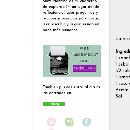
Slow Planning es mi cuaderno
de exploración: un lugar donde
reflexionar, hacer preguntas y
recuperar espacios para crear,
leer, escribir y seguir siendo un
poco más humanos.
La rece
Ingred
1 zana
1 cebo
1/2 sol
1 pata
1 vaso
También puedes estar al día de
Aceite
las entradas en:
Sal