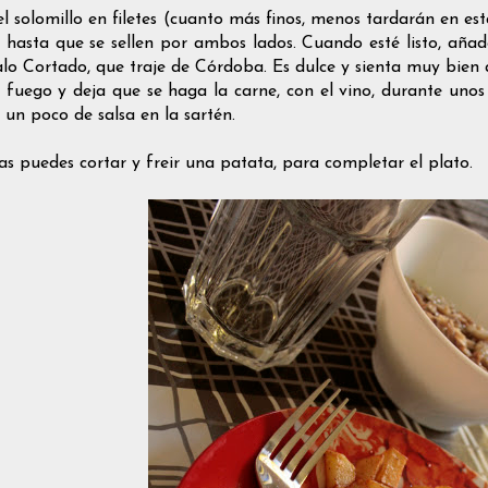
l solomillo en filetes (cuanto más finos, menos tardarán en esta
s hasta que se sellen por ambos lados. Cuando esté listo, añade
alo Cortado, que traje de Córdoba. Es dulce y sienta muy bien 
 fuego y deja que se haga la carne, con el vino, durante unos 
 un poco de salsa en la sartén.
as puedes cortar y freir una patata, para completar el plato.