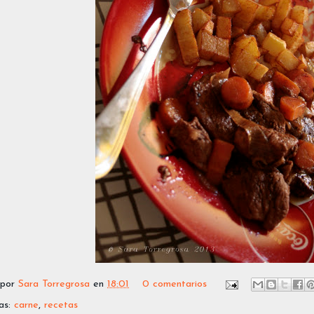
 por
Sara Torregrosa
en
18:01
0 comentarios
as:
carne
,
recetas