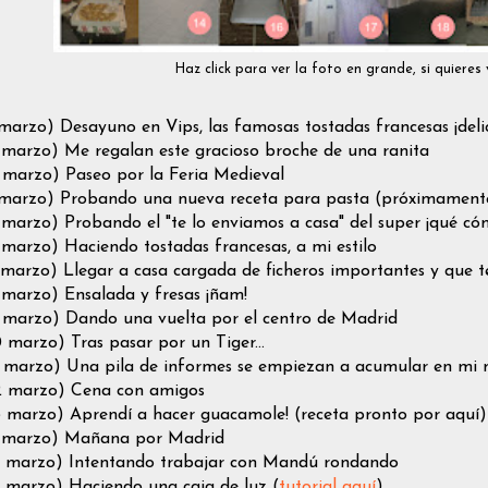
Haz click para ver la foto en grande, si quieres 
 marzo) Desayuno en Vips, las famosas tostadas francesas ¡delic
 marzo) Me regalan este gracioso broche de una ranita
 marzo) Paseo por la Feria Medieval
 marzo) Probando una nueva receta para pasta (próximamente
 marzo) Probando el "te lo enviamos a casa" del super ¡qué có
 marzo) Haciendo tostadas francesas, a mi estilo
 marzo) Llegar a casa cargada de ficheros importantes y que t
 marzo) Ensalada y fresas ¡ñam!
 marzo) Dando una vuelta por el centro de Madrid
0 marzo) Tras pasar por un Tiger...
1 marzo) Una pila de informes se empiezan a acumular en mi
2 marzo) Cena con amigos
3 marzo) Aprendí a hacer guacamole! (receta pronto por aquí)
4 marzo) Mañana por Madrid
5 marzo) Intentando trabajar con Mandú rondando
6 marzo) Haciendo una caja de luz (
tutorial aquí
)