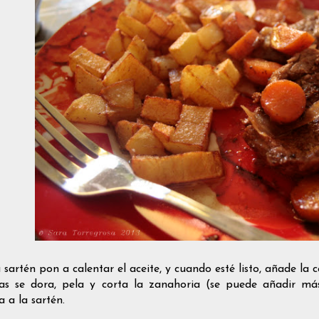
sartén pon a calentar el aceite, y cuando esté listo, añade la 
as se dora, pela y corta la zanahoria (se puede añadir má
a a la sartén.