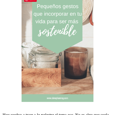
Hoy vuelvo a traer a
la palestra
el tema
eco
. No es algo que suela