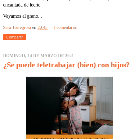
encantada de leerte.
Vayamos al grano...
Sara Torregrosa
en
20:45
1 comentario:
Compartir
DOMINGO, 14 DE MARZO DE 2021
¿Se puede teletrabajar (bien) con hijos?