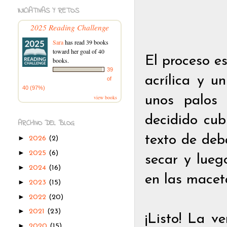
INICIATIVAS Y RETOS
2025 Reading Challenge
Sara
has read 39 books
toward her goal of 40
El proceso es
books.
39
acrílica y u
of
40 (97%)
view books
unos palos 
decidido cub
ARCHIVO DEL BLOG
texto de deb
►
2026
(2)
►
2025
(6)
secar y lueg
►
2024
(16)
en las macet
►
2023
(15)
►
2022
(20)
►
2021
(23)
¡Listo! La v
►
2020
(15)