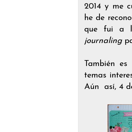
2014 y me cu
he de recono
que fui a l
journaling
pa
También es 
temas intere
Aún así, 4 d