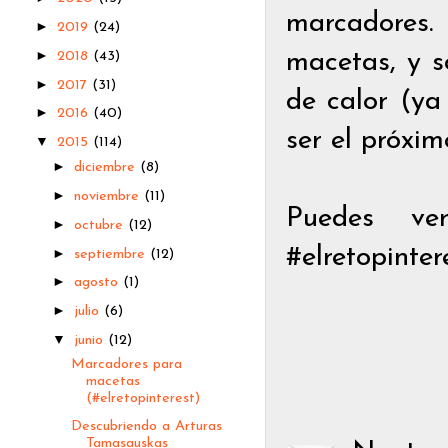
marcadores.
►
2019
(24)
►
2018
(43)
macetas, y s
►
2017
(31)
de calor (ya
►
2016
(40)
ser el próxim
▼
2015
(114)
►
diciembre
(8)
►
noviembre
(11)
Puedes ve
►
octubre
(12)
#elretopinter
►
septiembre
(12)
►
agosto
(1)
►
julio
(6)
▼
junio
(12)
Marcadores para
macetas
(#elretopinterest)
Descubriendo a Arturas
Tamasauskas