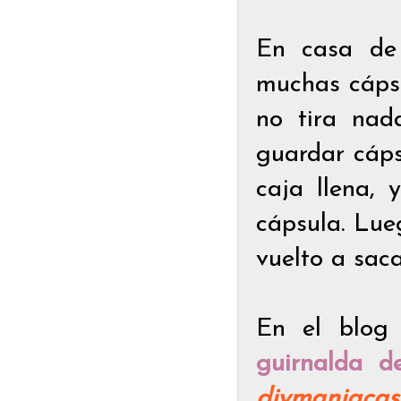
En casa de
muchas cáps
no tira nad
guardar cáps
caja llena,
cápsula. Lue
vuelto a saca
En el blo
guirnalda d
diymaniacas