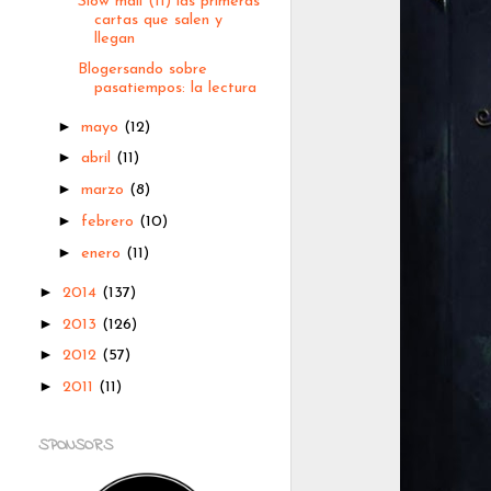
Slow mail (II) las primeras
cartas que salen y
llegan
Blogersando sobre
pasatiempos: la lectura
►
mayo
(12)
►
abril
(11)
►
marzo
(8)
►
febrero
(10)
►
enero
(11)
►
2014
(137)
►
2013
(126)
►
2012
(57)
►
2011
(11)
SPONSORS