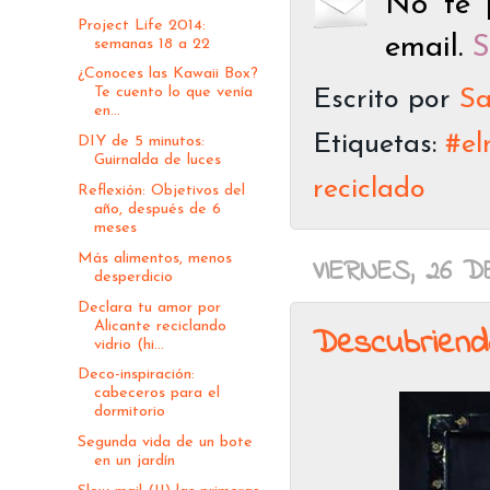
No te p
Project Life 2014:
email.
S
semanas 18 a 22
¿Conoces las Kawaii Box?
Te cuento lo que venía
Escrito por
Sa
en...
Etiquetas:
#el
DIY de 5 minutos:
Guirnalda de luces
reciclado
Reflexión: Objetivos del
año, después de 6
meses
Más alimentos, menos
VIERNES, 26 D
desperdicio
Declara tu amor por
Alicante reciclando
Descubriend
vidrio (hi...
Deco-inspiración:
cabeceros para el
dormitorio
Segunda vida de un bote
en un jardín