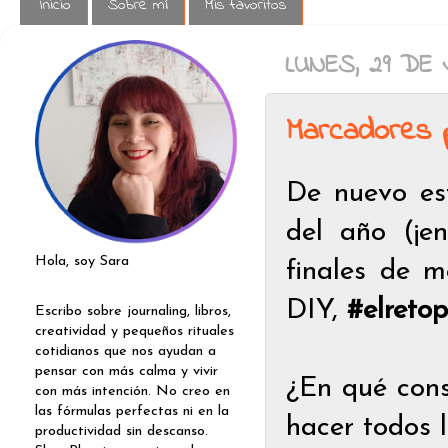
Inicio
Sobre mí
Mis favoritos
LUNES, 29 DE 
Marcadores 
De nuevo es
del año (¡e
Hola, soy Sara
finales de m
DIY,
#elretop
Escribo sobre journaling, libros,
creatividad y pequeños rituales
cotidianos que nos ayudan a
pensar con más calma y vivir
¿En qué cons
con más intención. No creo en
las fórmulas perfectas ni en la
hacer todos l
productividad sin descanso.