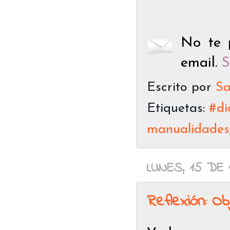
No te p
email.
S
Escrito por
Sa
Etiquetas:
#di
manualidades
LUNES, 15 DE 
Reflexión: O