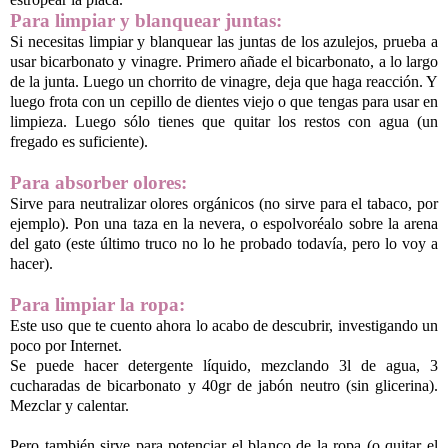
Para limpiar y blanquear juntas:
Si necesitas limpiar y blanquear las juntas de los azulejos, prueba a
usar bicarbonato y vinagre. Primero añade el bicarbonato, a lo largo
de la junta. Luego un chorrito de vinagre, deja que haga reacción. Y
luego frota con un cepillo de dientes viejo o que tengas para usar en
limpieza. Luego sólo tienes que quitar los restos con agua (un
fregado es suficiente).
Para absorber olores:
Sirve para neutralizar olores orgánicos (no sirve para el tabaco, por
ejemplo). Pon una taza en la nevera, o espolvoréalo sobre la arena
del gato (este último truco no lo he probado todavía, pero lo voy a
hacer).
Para limpiar la ropa:
Este uso que te cuento ahora lo acabo de descubrir, investigando un
poco por Internet.
Se puede hacer detergente líquido, mezclando 3l de agua, 3
cucharadas de bicarbonato y 40gr de jabón neutro (sin glicerina).
Mezclar y calentar.
Pero también sirve para potenciar el blanco de la ropa (o quitar el