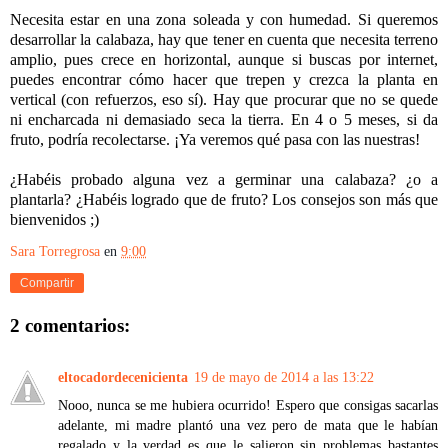
Necesita estar en una zona soleada y con humedad. Si queremos
desarrollar la calabaza, hay que tener en cuenta que necesita terreno
amplio, pues crece en horizontal, aunque si buscas por internet,
puedes encontrar cómo hacer que trepen y crezca la planta en
vertical (con refuerzos, eso sí). Hay que procurar que no se quede
ni encharcada ni demasiado seca la tierra. En 4 o 5 meses, si da
fruto, podría recolectarse. ¡Ya veremos qué pasa con las nuestras!
¿Habéis probado alguna vez a germinar una calabaza? ¿o a
plantarla? ¿Habéis logrado que de fruto? Los consejos son más que
bienvenidos ;)
Sara Torregrosa
en
9:00
Compartir
2 comentarios:
eltocadordecenicienta
19 de mayo de 2014 a las 13:22
Nooo, nunca se me hubiera ocurrido! Espero que consigas sacarlas
adelante, mi madre plantó una vez pero de mata que le habían
regalado y la verdad es que le salieron sin problemas bastantes