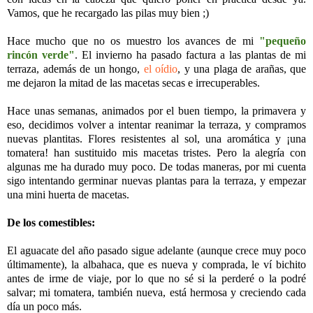
Vamos, que he recargado las pilas muy bien ;)
Hace mucho que no os muestro los avances de mi
"pequeño
rincón verde"
. El invierno ha pasado factura a las plantas de mi
terraza, además de un hongo,
el oídio
, y una plaga de arañas, que
me dejaron la mitad de las macetas secas e irrecuperables.
Hace unas semanas, animados por el buen tiempo, la primavera y
eso, decidimos volver a intentar reanimar la terraza, y compramos
nuevas plantitas. Flores resistentes al sol, una aromática y ¡una
tomatera! han sustituido mis macetas tristes. Pero la alegría con
algunas me ha durado muy poco. De todas maneras, por mi cuenta
sigo intentando germinar nuevas plantas para la terraza, y empezar
una mini huerta de macetas.
De los comestibles:
El aguacate del año pasado sigue adelante (aunque crece muy poco
últimamente), la albahaca, que es nueva y comprada, le ví bichito
antes de irme de viaje, por lo que no sé si la perderé o la podré
salvar; mi tomatera, también nueva, está hermosa y creciendo cada
día un poco más.