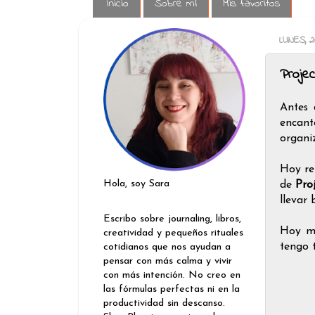
Inicio
Sobre mí
Mis favoritos
LUNES, 
Proje
Antes 
encant
organi
Hoy re
Hola, soy Sara
de
Proj
llevar 
Escribo sobre journaling, libros,
Hoy mu
creatividad y pequeños rituales
tengo 
cotidianos que nos ayudan a
pensar con más calma y vivir
con más intención. No creo en
las fórmulas perfectas ni en la
productividad sin descanso.