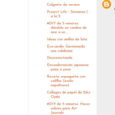
Colgante de verano
Project Life - Semanas 1
a la 5
#DIY de 5 minutos:
dándole un cambio de
aire a un ...
Ideas con anillas de lata
Eco-jardín: Germinando
una calabaza
Desconectando
Encuadernación japonesa
paso a paso
Receta: espaguetis con
coliflor (estilo
napolitano)
Collages de papel de Eiko
Ojala
#DIY de 5 minutos: Hacer
sobres para Art
Journals