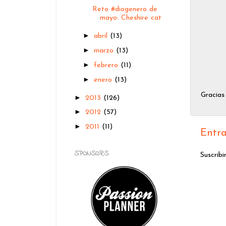
Reto #diogenero de
mayo: Cheshire cat
►
abril
(13)
►
marzo
(13)
►
febrero
(11)
►
enero
(13)
Gracias
►
2013
(126)
►
2012
(57)
►
2011
(11)
Entra
SPONSORS
Suscribi