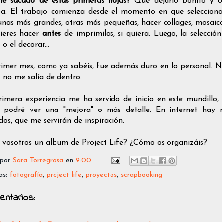
e sacado de estas primeras hojas?
Que dejarlo bonito y o
a. El trabajo comienza desde el momento en que seleccionas
unas más grandes, otras más pequeñas, hacer collages, mosaicos
ieres hacer
antes
de imprimilas, si quiera. Luego, la selecció
 o el decorar...
rimer mes, como ya sabéis, fue además duro en lo personal. 
 no me salía de dentro.
rimera experiencia me ha servido de inicio en este mundillo
 podré ver una "mejora" o más detalle. En internet hay
dos, que me servirán de inspiración.
s vosotros un album de Project Life? ¿Cómo os organizáis?
 por
Sara Torregrosa
en
9:00
as:
fotografía
,
project life
,
proyectos
,
scrapbooking
entarios: