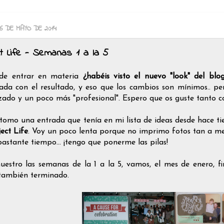
26 DE MAYO DE 2014
ct Life - Semanas 1 a la 5
de entrar en materia
¿habéis visto el nuevo "look" del bl
ada con el resultado, y eso que los cambios son mínimos.. pe
zado y un poco más "profesional". Espero que os guste tanto 
tomo una entrada que tenía en mi lista de ideas desde hace t
ect Life
. Voy un poco lenta porque no imprimo fotos tan a m
bastante tiempo... ¡tengo que ponerme las pilas!
estro las semanas de la 1 a la 5, vamos, el mes de enero, fi
también terminado.