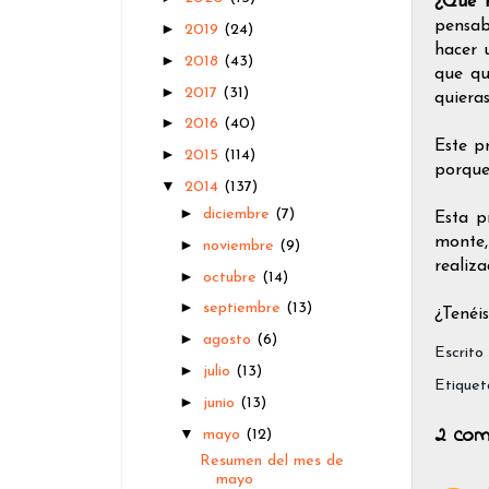
¿Qué h
pensab
►
2019
(24)
hacer 
►
2018
(43)
que qu
►
2017
(31)
quieras
►
2016
(40)
Este p
►
2015
(114)
porque
▼
2014
(137)
►
diciembre
(7)
Esta p
monte,
►
noviembre
(9)
realiza
►
octubre
(14)
►
septiembre
(13)
¿Tenéi
►
agosto
(6)
Escrito
►
julio
(13)
Etiquet
►
junio
(13)
2 com
▼
mayo
(12)
Resumen del mes de
mayo