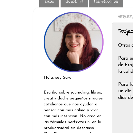
Inicio
Sobre mí
Mis favoritos
VIERNES
Proje
Otras 
Para e
de Pro
la cal
Hola, soy Sara
Para l
un día
Escribo sobre journaling, libros,
días d
creatividad y pequeños rituales
cotidianos que nos ayudan a
pensar con más calma y vivir
con más intención. No creo en
las fórmulas perfectas ni en la
productividad sin descanso.