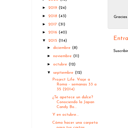
►
2019
(24)
►
2018
(43)
Gracias
►
2017
(31)
►
2016
(40)
Entra
▼
2015
(114)
►
diciembre
(8)
Suscribi
►
noviembre
(11)
►
octubre
(12)
▼
septiembre
(12)
Project Life: Viaje a
Roma - semanas 33 a
35 (2014)
¿Te apetece un dulce?
Conociendo la Japan
Candy Bo...
Y en octubre...
Cómo hacer una carpeta
para tus cartas