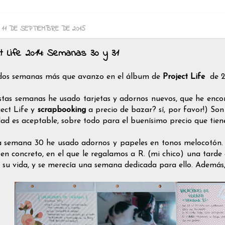
, 11 DE SEPTIEMBRE DE 2015
ct Life 2014: Semanas 30 y 31
dos semanas más que avanzo en el álbum de
Project Life
de 2
stas semanas he usado tarjetas y adornos nuevos, que he enco
ject Life y
scrapbooking
a precio de bazar? sí, por favor!) So
idad es aceptable, sobre todo para el buenísimo precio que tie
a semana 30 he usado adornos y papeles en tonos melocotón. P
 en concreto, en el que le regalamos a R. (mi chico) una tarde
e su vida, y se merecía una semana dedicada para ello. Además