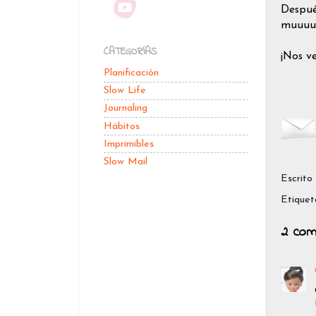
Despué
muuuuc
CATEGORÍAS
¡Nos v
Planificación
Slow Life
Journaling
Hábitos
Imprimibles
Slow Mail
Escrito
Etiquet
2 com