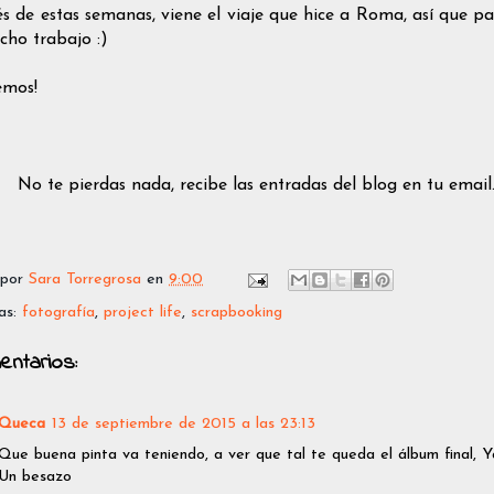
s de estas semanas, viene el viaje que hice a Roma, así que 
ho trabajo :)
emos!
No te pierdas nada, recibe las entradas del blog en tu email
 por
Sara Torregrosa
en
9:00
as:
fotografía
,
project life
,
scrapbooking
entarios:
Queca
13 de septiembre de 2015 a las 23:13
Que buena pinta va teniendo, a ver que tal te queda el álbum final, Y
Un besazo