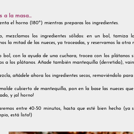
 a la masa...
enta el horno (180º) mientras preparas los ingredientes.
o, mezclamos los ingredientes sólidos: en un bol, tamiza l
os la mitad de las nueces, ya troceadas, y reservamos la otra
o bol, con la ayuda de una cuchara, trocea con los plátanos si
os a los plátanos. Añade también mantequilla (derretida), vain
ezcla, añádele ahora los ingredientes secos, removiéndolo par
molde cubierto de mantequilla, pon en la base las nueces que
do, y ¡al horno!
remos entre 40-50 minutos, hasta que esté bien hecho (ya sab
mpio, está listo!)