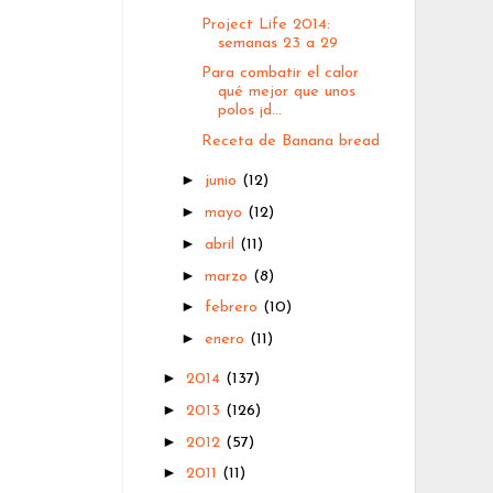
Project Life 2014:
semanas 23 a 29
Para combatir el calor
qué mejor que unos
polos ¡d...
Receta de Banana bread
►
junio
(12)
►
mayo
(12)
►
abril
(11)
►
marzo
(8)
►
febrero
(10)
►
enero
(11)
►
2014
(137)
►
2013
(126)
►
2012
(57)
►
2011
(11)