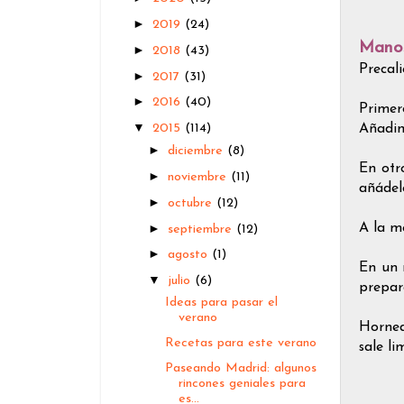
►
2019
(24)
Manos
►
2018
(43)
Precali
►
2017
(31)
►
2016
(40)
Primer
▼
Añadim
2015
(114)
►
diciembre
(8)
En otr
►
noviembre
(11)
añádel
►
octubre
(12)
A la m
►
septiembre
(12)
►
agosto
(1)
En un 
▼
julio
(6)
prepara
Ideas para pasar el
verano
Hornea
Recetas para este verano
sale li
Paseando Madrid: algunos
rincones geniales para
es...