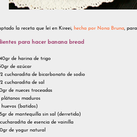
ptado la receta que leí en Kireei,
hecha por Nona Bruna
, par
dientes para hacer banana bread
40gr de harina de trigo
50gr de azúcar
/2 cucharadita de bicarbonato de sodio
/2 cucharadita de sal
0gr de nueces troceadas
 plátanos maduros
 huevos (batidos)
5gr de mantequilla sin sal (derretida)
 cucharadita de esencia de vainilla
0gr de yogur natural