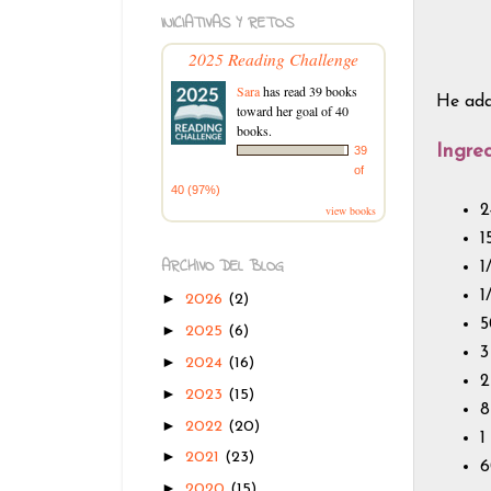
INICIATIVAS Y RETOS
2025 Reading Challenge
Sara
has read 39 books
He ada
toward her goal of 40
books.
Ingre
39
of
40 (97%)
2
view books
1
ARCHIVO DEL BLOG
1
1
►
2026
(2)
5
►
2025
(6)
3
►
2024
(16)
2
►
2023
(15)
8
►
2022
(20)
1
►
2021
(23)
6
►
2020
(15)