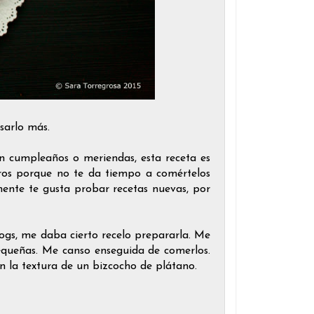
asarlo más.
en cumpleaños o meriendas, esta receta es
gros porque no te da tiempo a comértelos
mente te gusta probar recetas nuevas, por
logs, me daba cierto recelo prepararla. Me
equeñas. Me canso enseguida de comerlos.
la textura de un bizcocho de plátano.