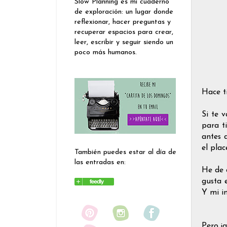
Slow Planning es mi cuaderno
de exploración: un lugar donde
reflexionar, hacer preguntas y
recuperar espacios para crear,
leer, escribir y seguir siendo un
poco más humanos.
Hace t
Si te 
para t
antes 
el plac
También puedes estar al día de
las entradas en:
He de 
gusta 
Y mi i
Pero ¡