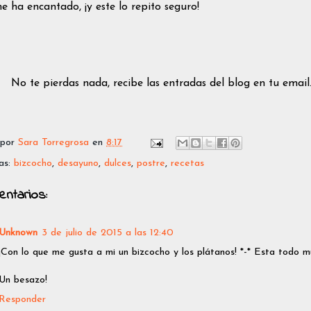
e ha encantado, ¡y este lo repito seguro!
No te pierdas nada, recibe las entradas del blog en tu email
 por
Sara Torregrosa
en
8:17
as:
bizcocho
,
desayuno
,
dulces
,
postre
,
recetas
entarios:
Unknown
3 de julio de 2015 a las 12:40
¡Con lo que me gusta a mi un bizcocho y los plátanos! *-* Esta todo mu
Un besazo!
Responder