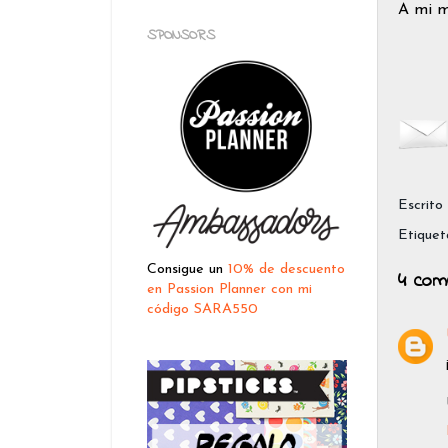
A mi m
SPONSORS
Escrito
Etiquet
Consigue un
10% de descuento
4 com
en Passion Planner con mi
código SARA550