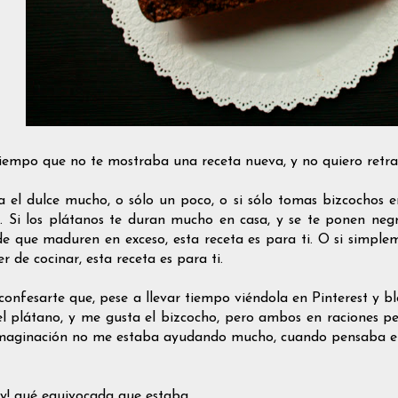
iempo que no te mostraba una receta nueva, y no quiero retr
va el dulce mucho, o sólo un poco, o si sólo tomas bizcochos 
i. Si los plátanos te duran mucho en casa, y se te ponen ne
de que maduren en exceso, esta receta es para ti. O si simple
er de cocinar, esta receta es para ti.
confesarte que, pese a llevar tiempo viéndola en Pinterest y b
el plátano, y me gusta el bizcocho, pero ambos en raciones p
maginación no me estaba ayudando mucho, cuando pensaba en 
ay! qué equivocada que estaba.