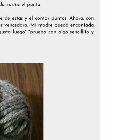
ado
cosita
: el punto.
s de estas y el contar puntos. Ahora, con
salir vencedora. Mi madre quedó encantada
usta luego" "prueba con algo sencillito y