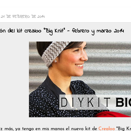
, 21 DE FEBRERO DE 2014
ón del kit crealoo "Big Knit" - febrero y marzo 2014
z más, ya tengo en mis manos el nuevo kit de
Crealoo
"Big Kn