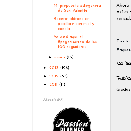
Ahora 
Mi propuesta #diogenera
de San Valentín
Así es
vencido
Receta: plátano en
papillote con miel y
canela
Ya está aquí: el
Escrito
#pegotisorteo de los
100 seguidores
Etiquet
►
enero
(13)
No ha
►
2013
(126)
►
2012
(57)
Publi
►
2011
(11)
Gracias
SPONSORS