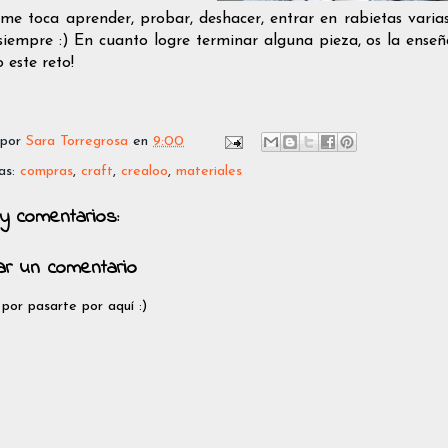
me toca aprender, probar, deshacer, entrar en rabietas varias,
 siempre :) En cuanto logre terminar alguna pieza, os la enseñ
 este reto!
 por
Sara Torregrosa
en
9:00
as:
compras
,
craft
,
crealoo
,
materiales
y comentarios:
car un comentario
 por pasarte por aquí :)