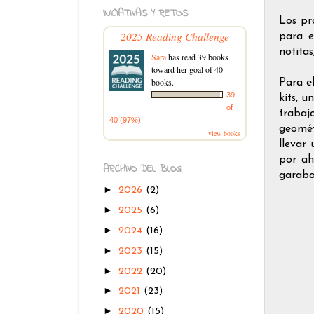
INICIATIVAS Y RETOS
Los pr
2025 Reading Challenge
para e
notita
Sara
has read 39 books
toward her goal of 40
books.
Para e
39
kits, u
of
trabaj
40 (97%)
geomét
view books
llevar
por ah
ARCHIVO DEL BLOG
garaba
►
2026
(2)
►
2025
(6)
►
2024
(16)
►
2023
(15)
►
2022
(20)
►
2021
(23)
►
2020
(15)