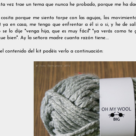
sta vez trae un tema que nunca he probado, porque me ha d
cosita porque me siento torpe con las agujas, los movimiento
it ya en casa, me tengo que enfrentar a él si o si, y he de 
 se lo dije "venga hija, que es muy fácil" "ya verás como te g
ue bien". Ay la señora madre cuanta razón tiene....
 el contenido del kit podéis verlo a continuación: