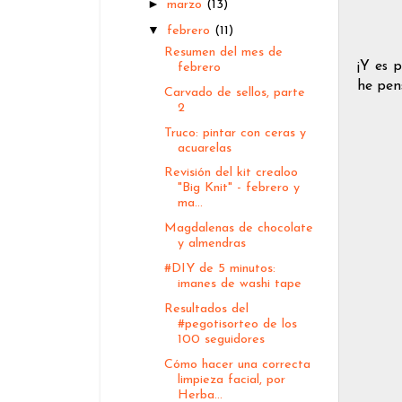
►
marzo
(13)
▼
febrero
(11)
Resumen del mes de
¡Y es 
febrero
he pen
Carvado de sellos, parte
2
Truco: pintar con ceras y
acuarelas
Revisión del kit crealoo
"Big Knit" - febrero y
ma...
Magdalenas de chocolate
y almendras
#DIY de 5 minutos:
imanes de washi tape
Resultados del
#pegotisorteo de los
100 seguidores
Cómo hacer una correcta
limpieza facial, por
Herba...