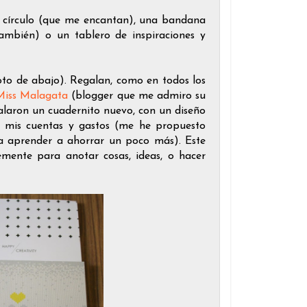
 círculo (que me encantan), una bandana
ambién) o un tablero de inspiraciones y
oto de abajo). Regalan, como en todos los
Miss Malagata
(blogger que me admiro su
galaron un cuadernito nuevo, con un diseño
r mis cuentas y gastos (me he propuesto
ara aprender a ahorrar un poco más). Este
mente para anotar cosas, ideas, o hacer