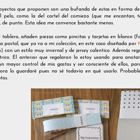
oyectos que proponen son una bufanda de estas en forma de
l pelo, como la del cartel del comiezo (que me encantan, t
s, de punto. Esta idea me convence bastante menos.
l tablero, añaden piezas como pincitas y tarjetas en blanco (f
na postal, que ya va a mi colección, en este caso diseñada por
o) con un estilo muy invernal y de jersey calentico. Además re
rico. El anterior que regalaron lo estoy usando para anota
 un mayor control de mis gastos y ser consciente de ellos, p
ora lo guardaré pues no sé todavía en qué usarlo. Probable
tos.