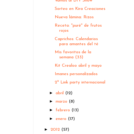
Vamos al DIY Show
Sorteo en Kira Creaciones
Nueva lámina: Rizos
Receta: "puré" de frutos
rojos
Caprichos: Calendarios
para amantes del té
Mis favoritos de la
semana (33)
Kit Crealoo abril y mayo
Imanes personalizados
2ª Link party internacional
►
abril
(12)
►
marzo
(8)
►
febrero
(13)
►
enero
(17)
►
2012
(57)