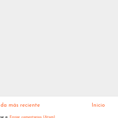
da más reciente
Inicio
rse a:
Enviar comentarios (Atom)