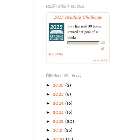
INICIATIVAS Y RETOS
2025 Reading Challenge
Sara
has read 39 books
toward her goal of 40
books.
39
of
40 (97%)
view books
ARCHIVO DEL BLOG
►
2026
(2)
►
2025
(6)
►
2024
(16)
►
2023
(15)
►
2022
(20)
►
2021
(23)
►
2020
(15)