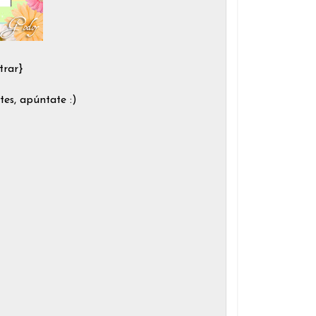
trar}
tes, apúntate :)