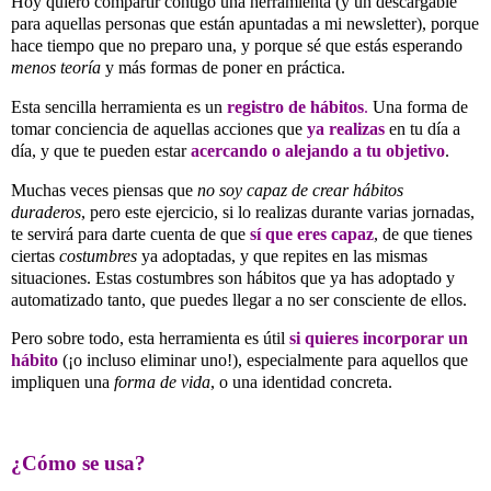
Hoy quiero compartir contigo una herramienta (y un descargable
para aquellas personas que están apuntadas a mi newsletter), porque
hace tiempo que no preparo una, y porque sé que estás esperando
menos teoría
y más formas de poner en práctica.
Esta sencilla herramienta es un
registro de hábitos
.
Una forma de
tomar conciencia de aquellas acciones que
ya realizas
en tu día a
día, y que te pueden estar
acercando o alejando a tu objetivo
.
Muchas veces piensas que
no soy capaz de crear hábitos
duraderos
, pero este ejercicio, si lo realizas durante varias jornadas,
te servirá para darte cuenta de que
sí que eres capaz
, de que tienes
ciertas
costumbres
ya adoptadas, y que repites en las mismas
situaciones. Estas costumbres son hábitos que ya has adoptado y
automatizado tanto, que puedes llegar a no ser consciente de ellos.
Pero sobre todo, esta herramienta es útil
si quieres incorporar un
hábito
(¡o incluso eliminar uno!), especialmente para aquellos que
impliquen una
forma de vida
, o una identidad concreta.
¿Cómo se usa?