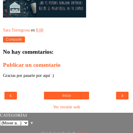
Sara Torregrosa
en
8:00
Compartir
No hay comentarios:
Publicar un comentario
Gracias por pasarte por aquí :)
‹
›
Inicio
Ver versión web
CATEGORÍAS
▼