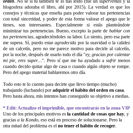
orden
. No sé si tú también te lo has leído (fue un
superventas
y la
blogosfera adoraba el libro, ahí por 2015). La verdad es que los
consejos y técnicas que enseña para poder valorar tus pertenencias
con total sinceridad, y poder de esta forma valorar el apego que le
tienes, son interesantes. Especialmente si estás planteándote
minimizar tus pertenencias. Bueno, excepto la parte de
hablar con
tus pertenencias
, agradeciéndoles su labor. Lo siento, pero esa parte
me supera. Sí, puedo estar
agradecida
por la suavidad o la calidez
de un calcetín, pero no me parece motivo para decirle al calcetín,
por la noche, después de usarlo todo el día "
ey, gracias por calentar
mi pie, eres super…
". Pero sí que me ha ayudado a
sufrir
menos
cuando decido quitar algo de casa o cuando algún objeto se rompe.
Pero del apego material hablaremos otro día.
Todo esto te lo cuento para decirte que llevo tiempo (mucho)
trabajando (luchando) por
adquirir el hábito del orden en casa
.
Pero hasta ahora, mis intentos han conseguido su objetivo a medias.
* Edit: Actualizo el imprimible, que encontrarás en la zona VIP
Uno de los principales motivos es
la cantidad de cosas que hay
, y
gracias
a la Kondo
, eso está en proceso de solucionarse. Pero la
otra mitad del problema es el
no tener el hábito de recoger
.