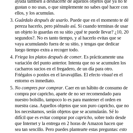
ayuda también a deshacerte de aquellos objetos que ya no te
gustan o no usas, o que simplemente no sabes qué hacer con
ellos, y los acumulas.
Guárdalo después de usarlo
. Puede que en el momento te dé
pereza hacerlo, pero piénsalo así. Si cuando terminas de usar
un objeto lo guardas en su sitio ¿qué te puede llevar? ¿10, 20
segundos?. No es tanto tiempo, y al hacerlo evitas que se
vaya acumulando fuera de su sitio, y tengas que dedicar
luego tiempo extra a recoger todo.
Friega los platos después de comer
. Es prácticamente una
variación del punto anterior. Intenta que no se acumulen los
cacharros sucios en el fregadero, de un día para otro.
Friégalos o ponlos en el lavavajillas. El efecto
visual
en el
entorno es inmediato.
No compres por comprar
. Caer en un hábito de consumo de
compra por capricho, aparte de no ser recomendado para
nuestro bolsillo, tampoco lo es para mantener el orden en
nuestra casa. Aquellos objetos que son puro capricho, que no
los necesitamos, serán objetos que se acumularán. Sé lo
difícil que es evitar comprar por
capricho
, sobre todo desde
que Internet y la entrega en 2 horas de Amazon hacen que
sea tan sencillo. Pero puedes plantearte estas preguntas:
esto