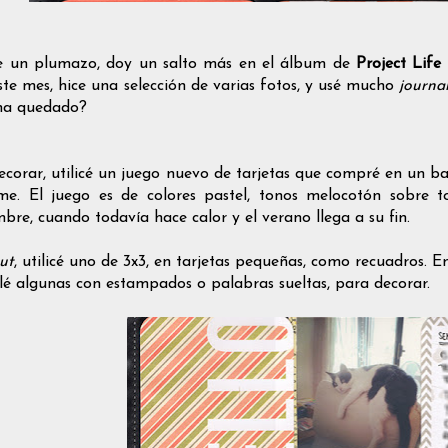
e un plumazo, doy un salto más en el álbum de
Project Life
ste mes, hice una selección de varias fotos, y usé mucho
journa
ha quedado?
ecorar, utilicé un juego nuevo de tarjetas que compré en un ba
me. El juego es de colores pastel, tonos melocotón sobre 
mbre, cuando todavía hace calor y el verano llega a su fin.
ut
, utilicé uno de 3x3, en tarjetas pequeñas, como recuadros. Ent
alé algunas con estampados o palabras sueltas, para decorar.