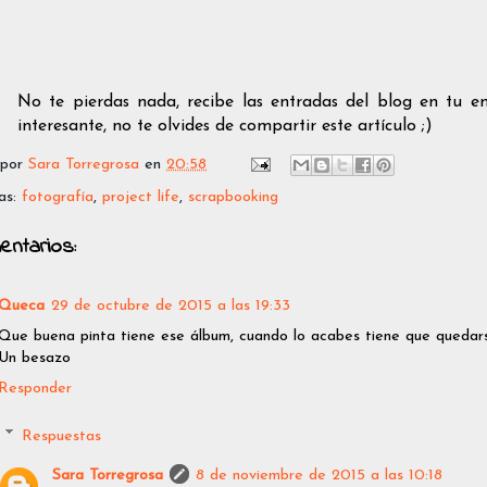
No te pierdas nada, recibe las entradas del blog en tu e
interesante, no te olvides de compartir este artículo ;)
 por
Sara Torregrosa
en
20:58
as:
fotografía
,
project life
,
scrapbooking
entarios:
Queca
29 de octubre de 2015 a las 19:33
Que buena pinta tiene ese álbum, cuando lo acabes tiene que quedarse
Un besazo
Responder
Respuestas
Sara Torregrosa
8 de noviembre de 2015 a las 10:18