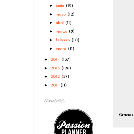
►
junio
(12)
►
mayo
(12)
►
abril
(11)
►
marzo
(8)
►
febrero
(10)
►
enero
(11)
►
2014
(137)
►
2013
(126)
►
2012
(57)
►
2011
(11)
SPONSORS
Gracias