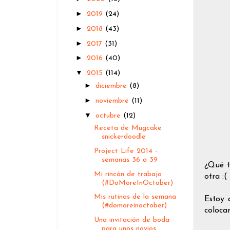
►
2019
(24)
►
2018
(43)
►
2017
(31)
►
2016
(40)
▼
2015
(114)
►
diciembre
(8)
►
noviembre
(11)
▼
octubre
(12)
Receta de Mugcake
snickerdoodle
Project Life 2014 -
semanas 36 a 39
¿Qué t
Mi rincón de trabajo
otra :(
(#DoMoreInOctober)
Mis rutinas de la semana
Estoy 
(#domoreinoctober)
coloca
Una invitación de boda
para unos novios