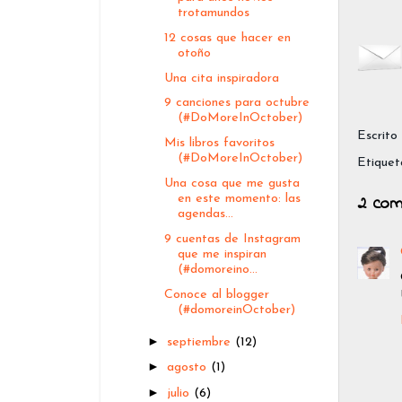
trotamundos
12 cosas que hacer en
otoño
Una cita inspiradora
9 canciones para octubre
(#DoMoreInOctober)
Escrito
Mis libros favoritos
(#DoMoreInOctober)
Etiquet
Una cosa que me gusta
2 com
en este momento: las
agendas...
9 cuentas de Instagram
que me inspiran
(#domoreino...
Conoce al blogger
(#domoreinOctober)
►
septiembre
(12)
►
agosto
(1)
►
julio
(6)