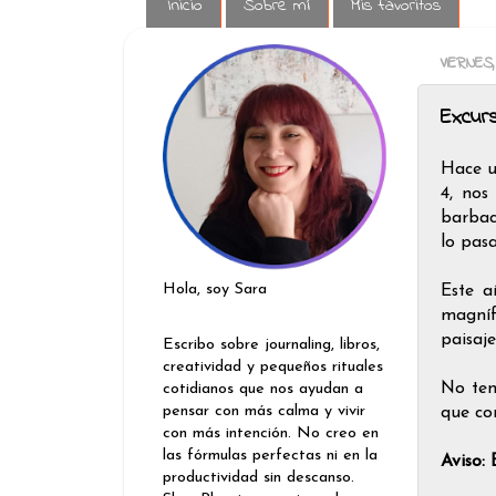
Inicio
Sobre mí
Mis favoritos
VIERNES
Excurs
Hace u
4, nos
barbac
lo pas
Hola, soy Sara
Este a
magníf
paisaje
Escribo sobre journaling, libros,
creatividad y pequeños rituales
No ten
cotidianos que nos ayudan a
pensar con más calma y vivir
que co
con más intención. No creo en
las fórmulas perfectas ni en la
Aviso:
productividad sin descanso.