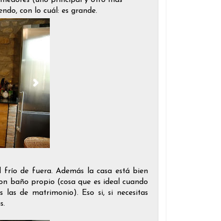
ndo, con lo cuál: es grande.
l frío de fuera. Además la casa está bien
con baño propio (cosa que es ideal cuando
las de matrimonio). Eso si, si necesitas
as.