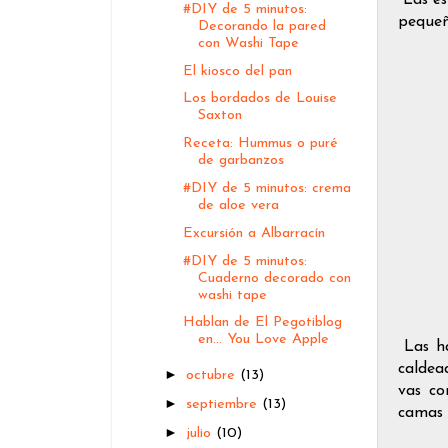
#DIY de 5 minutos:
pequeñ
Decorando la pared
con Washi Tape
El kiosco del pan
Los bordados de Louise
Saxton
Receta: Hummus o puré
de garbanzos
#DIY de 5 minutos: crema
de aloe vera
Excursión a Albarracín
#DIY de 5 minutos:
Cuaderno decorado con
washi tape
Hablan de El Pegotiblog
en... You Love Apple
Las ha
caldea
►
octubre
(13)
vas co
►
septiembre
(13)
camas s
►
julio
(10)