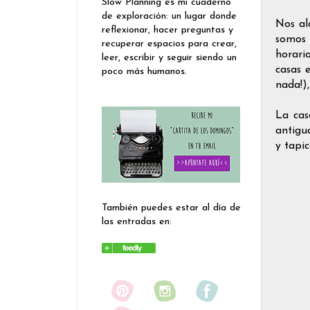
Slow Planning es mi cuaderno
de exploración: un lugar donde
Nos al
reflexionar, hacer preguntas y
somos 
recuperar espacios para crear,
horari
leer, escribir y seguir siendo un
casas 
poco más humanos.
nada!)
La cas
antigu
y tapi
También puedes estar al día de
las entradas en: