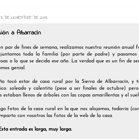
, 8 DE NOVIEMBRE DE 2013
ión a Albarracín
n par de fines de semana, realizamos nuestra reunión anual fam
 juntamos toda la familia (por parte de padre) y pasamos u
oas o lo que se decida ese año. La verdad que es un fin de 
amos genial.
ño tocó estar de casa rural por la Sierra de Albarracín, y
ico: soleado y calentito (pese a ser finales de octubre) per
s estaban llenos de árboles con las copas amarillentas y el sue
go fotos de la casa rural en la que nos alojamos, todavía (con
mparto con vosotros las fotos de la web de la casa.
 Esta entrada es larga, muy larga.