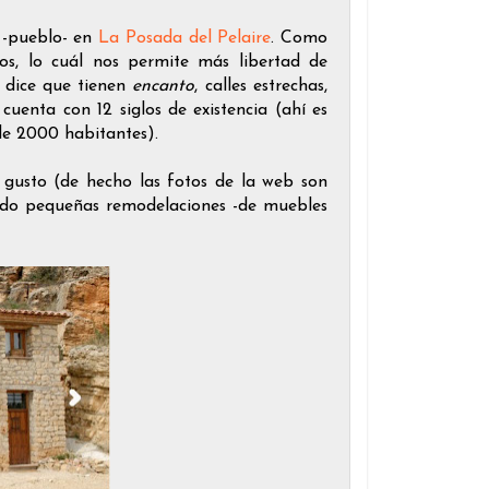
 -pueblo- en
La Posada del Pelaire
. Como
os, lo cuál nos permite más libertad de
e dice que tienen
encanto
, calles estrechas,
uenta con 12 siglos de existencia (ahí es
de 2000 habitantes).
 gusto (de hecho las fotos de la web son
rido pequeñas remodelaciones -de muebles