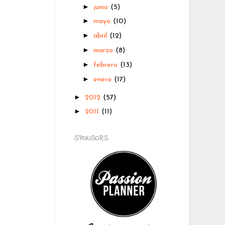
►
junio
(5)
►
mayo
(10)
►
abril
(12)
►
marzo
(8)
►
febrero
(13)
►
enero
(17)
►
2012
(57)
►
2011
(11)
SPONSORS