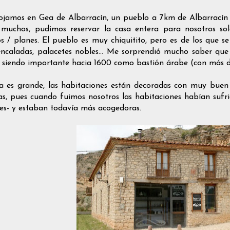
ojamos en Gea de Albarracín, un pueblo a 7km de Albarracín
muchos, pudimos reservar la casa entera para nosotros sol
os / planes. El pueblo es muy chiquitito, pero es de los que s
encaladas, palacetes nobles... Me sorprendió mucho saber que c
, siendo importante hacia 1600 como bastión árabe (con más 
a es grande, las habitaciones están decoradas con muy buen
as, pues cuando fuimos nosotros las habitaciones habían suf
ces- y estaban todavía más acogedoras.