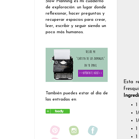
Slow Planning es mi cuaderno
de exploración: un lugar donde
reflexionar, hacer preguntas y
recuperar espacios para crear,
leer, escribir y seguir siendo un
poco más humanos.
Esta r
fresqu
También puedes estar al día de
Ingred
las entradas en:
1
1
1
1
1