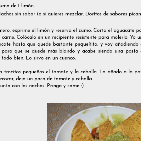
umo de 1 limón
achos sin sabor (o si quieres mezclar, Doritos de sabores pican
mero, exprime el limón y reserva el zumo. Corta el aguacate po
u carne. Colócalo en un recipiente resistente para molerlo. Y
acate hasta que quede bastante pequeñito, y voy añadiendo 
 para que se quede más blando y acabe siendo una pasta cr
 todo bien. Lo sirvo en un cuenco.
a trocitos pequeños el tomate y la cebolla. Lo añado a la p
ecorar, dejo un poco de tomate y cebolla.
junto con los nachos. Pringa y come :)