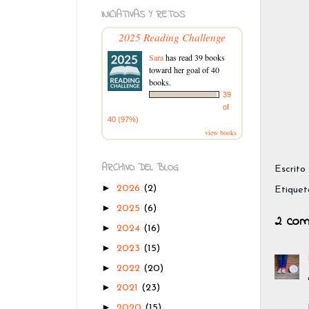
INICIATIVAS Y RETOS
2025 Reading Challenge
Sara
has read 39 books
toward her goal of 40
books.
39
of
40 (97%)
view books
ARCHIVO DEL BLOG
Escrito
►
2026
(2)
Etiquet
►
2025
(6)
2 com
►
2024
(16)
►
2023
(15)
►
2022
(20)
►
2021
(23)
►
2020
(15)