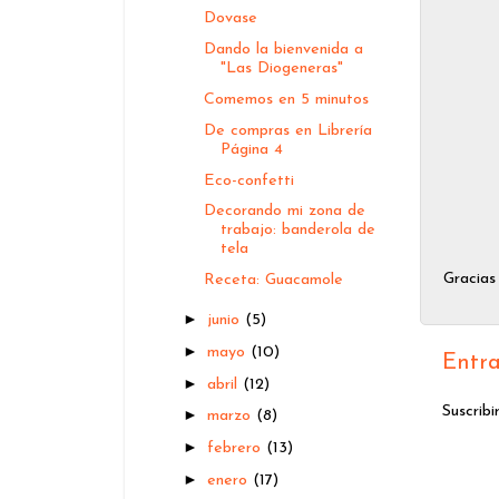
Dovase
Dando la bienvenida a
"Las Diogeneras"
Comemos en 5 minutos
De compras en Librería
Página 4
Eco-confetti
Decorando mi zona de
trabajo: banderola de
tela
Gracias
Receta: Guacamole
►
junio
(5)
►
mayo
(10)
Entra
►
abril
(12)
Suscribi
►
marzo
(8)
►
febrero
(13)
►
enero
(17)