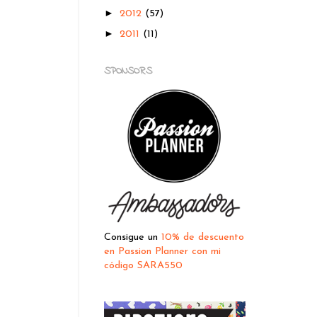
►
2012
(57)
►
2011
(11)
SPONSORS
Consigue un
10% de descuento
en Passion Planner con mi
código SARA550