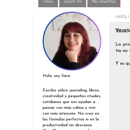
Inicio
Sobre mí
Mis favoritos
LUNES, 1
Recet
Lo pri
tía no 
Y es q
Hola, soy Sara
Escribo sobre journaling, libros,
creatividad y pequeños rituales
cotidianos que nos ayudan a
pensar con más calma y vivir
con más intención. No creo en
las fórmulas perfectas ni en la
productividad sin descanso.