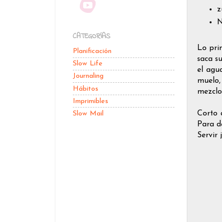
z
N
CATEGORÍAS
Lo pri
Planificación
saca s
Slow Life
el agu
Journaling
muelo,
Hábitos
mezclo
Imprimibles
Corto 
Slow Mail
Para d
Servir 