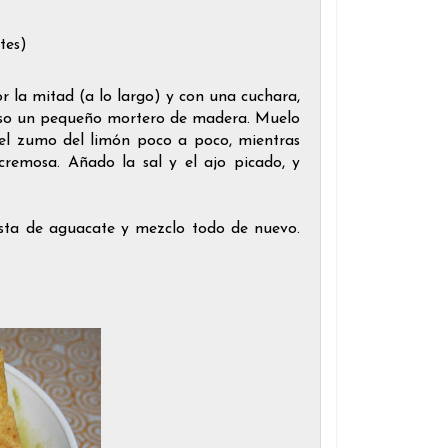
tes)
r la mitad (a lo largo) y con una cuchara,
o uso un pequeño mortero de madera. Muelo
el zumo del limón poco a poco, mientras
emosa. Añado la sal y el ajo picado, y
asta de aguacate y mezclo todo de nuevo.