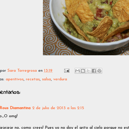
 por
Sara Torregrosa
en
13:19
as:
aperitivos
,
recetas
,
salsa
,
verdura
entarios:
Rous Diamantina
2 de julio de 2013 a las 2:15
o_O omg!
jejejeje no, como crees! Pues yo no doy el grito al cielo porque no e