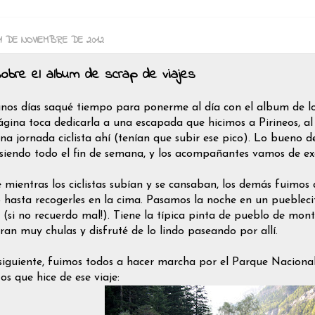
 1 DE NOVIEMBRE DE 2012
obre el album de scrap de viajes
nos días saqué tiempo para ponerme al día con el album de los
ágina toca dedicarla a una escapada que hicimos a Pirineos, a
na jornada ciclista ahí (tenían que subir ese pico). Lo bueno d
siendo todo el fin de semana, y los acompañantes vamos de ex
e mientras los ciclistas subían y se cansaban, los demás fuimos
 hasta recogerles en la cima. Pasamos la noche en un pueblec
 (si no recuerdo mal!). Tiene la típica pinta de pueblo de mont
ran muy chulas y disfruté de lo lindo paseando por allí.
 siguiente, fuimos todos a hacer marcha por el Parque Naciona
os que hice de ese viaje: