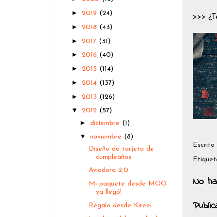
►
2019
(24)
>>> ¿T
►
2018
(43)
►
2017
(31)
►
2016
(40)
►
2015
(114)
►
2014
(137)
►
2013
(126)
▼
2012
(57)
►
diciembre
(1)
▼
noviembre
(8)
Escrito
Diseño de tarjeta de
cumpleaños
Etiquet
Aviadora 2.0
No ha
Mi paquete desde MOO
ya llegó!
Publi
Regalo desde Kireei