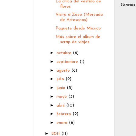
La chica del vestido de
Gracias
flores
Visita a Zoco (Mercado
de Artesanos)
Paquete desde México
Más sobre el album de
scrap de viajes
►
octubre
(6)
►
septiembre
(1)
►
agosto
(6)
►
julio
(9)
►
junio
(5)
►
mayo
(3)
►
abril
(10)
►
febrero
(2)
►
enero
(6)
►
2011
(11)