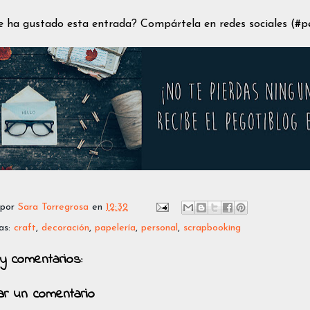
e ha gustado esta entrada? Compártela en redes sociales (#
 por
Sara Torregrosa
en
12:32
as:
craft
,
decoración
,
papelería
,
personal
,
scrapbooking
y comentarios:
car un comentario