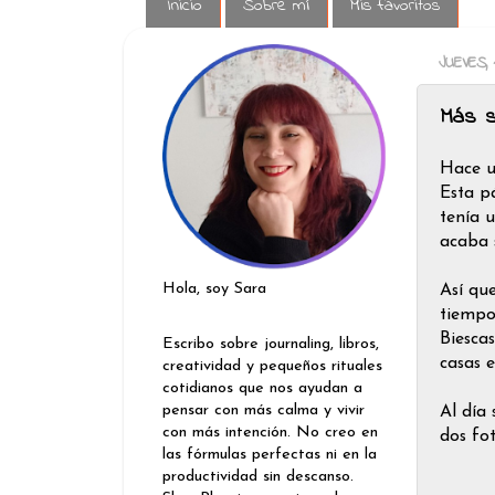
Inicio
Sobre mí
Mis favoritos
JUEVES,
Más s
Hace u
Esta p
tenía u
acaba 
Hola, soy Sara
Así qu
tiempo
Biescas
Escribo sobre journaling, libros,
casas e
creatividad y pequeños rituales
cotidianos que nos ayudan a
pensar con más calma y vivir
Al día
con más intención. No creo en
dos fot
las fórmulas perfectas ni en la
productividad sin descanso.