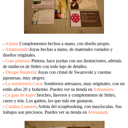
-
Ailana
: Complementos hechos a mano, con diseño propio.
-
Amanomade
:Joyas hechas a mano, de materiales variados y
diseños originales.
-
Gata púrpura
: Pintora, hace joyitas con sus ilustraciones, además
de muñecos de fieltro con todo lujo de detalles.
-
Dicope Bisutería
: Joyas con cristal de Swarovski y cuentas
japonesas, muy alegres.
-
La sombrerera Loca
: Sombreros artesanos, muy originales, con un
estilo años 20 y bohemio. Puedes ver su tienda en
Artesanum
.
-
La gata de trapo
: broches, llaveros y complementos de fieltro,
cuero y tela. Los gatitos, los que más me gustaron.
-
Catalina Lunares
: Artista del scrapbooking, con mayúsculas. Sus
trabajos son preciosos. Puedes ver su tienda en
Artesanum
.