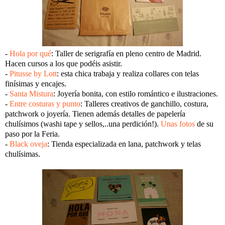
-
Hola por qué
: Taller de serigrafía en pleno centro de Madrid.
Hacen cursos a los que podéis asistir.
-
Pitusse by Lott
: esta chica trabaja y realiza collares con telas
finísimas y encajes.
-
Santa Mistura
: Joyería bonita, con estilo romántico e ilustraciones.
-
Entre costuras y punto
: Talleres creativos de ganchillo, costura,
patchwork o joyería. Tienen además detalles de papelería
chulísimos (washi tape y sellos,..una perdición!).
Unas fotos
de su
paso por la Feria.
-
Black oveja
: Tienda especializada en lana, patchwork y telas
chulísimas.