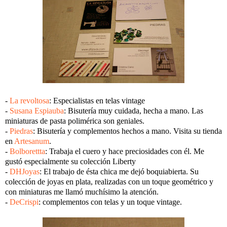
-
La revoltosa
: Especialistas en telas vintage
-
Susana Espiauba
: Bisutería muy cuidada, hecha a mano. Las
miniaturas de pasta polimérica son geniales.
-
Piedras
: Bisutería y complementos hechos a mano. Visita su tienda
en
Artesanum
.
-
Bolborettta
: Trabaja el cuero y hace preciosidades con él. Me
gustó especialmente su colección Liberty
-
DHJoyas
: El trabajo de ésta chica me dejó boquiabierta. Su
colección de joyas en plata, realizadas con un toque geométrico y
con miniaturas me llamó muchísimo la atención.
-
DeCrispi
: complementos con telas y un toque vintage.