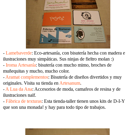
-
Lamebaverde
: Eco-artesanía, con bisutería hecha con madera e
ilustraciones muy simpáticas. Sus ninjas de fieltro molan :)
-
Iroma Artesanía
: bisutería con mucho mimo, broches de
muñequitas y mucho, mucho color.
-
Aramat complementos
: Bisutería de diseños divertidos y muy
originales. Visita su tienda en
Artesanum
.
-
A Lua da Ana
: Accesorios de moda, camafeos de resina y de
ilustraciones naïf.
-
Fábrica de texturas
: Esta tienda-taller tienen unos kits de D-I-Y
que son una monada! y hay para todo tipo de trabajos.