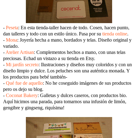
-
Peseta
: En esta tienda-taller hacen de todo. Cosen, hacen punto,
dan talleres y todo con un estilo único. Pasa por su
tienda online
.
-
Mona
: Joyería hecha a mano, bordados y telas. Diseño original y
variado.
-
Atelier Artisan
: Complementos hechos a mano, con unas telas
preciosas. Echad un vistazo a su tienda en Etsy.
-
Mi jardín secreto
: Ilustraciones y diseños muy coloridos y con un
diseño limpio y dulce. Los peluches son una auténtica monada. Y
los productos para bebé también-
-
Qué fue de aquello
: No he coseguido imágenes de sus productos
pero os dejo su blog.
-
Coconat Bakery
: Galletas y dulces caseros, con productos bio.
Aquí hicimos una parada, para tomarnos una infusión de limón,
gengibre y gingseng, riquísima!