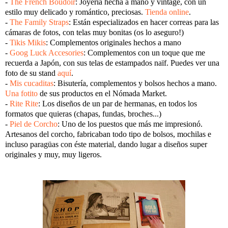
-
The French Boudoir
: Joyería hecha a mano y vintage, con un
estilo muy delicado y romántico, preciosas.
Tienda online
.
-
The Family Straps
: Están especializados en hacer correas para las
cámaras de fotos, con telas muy bonitas (os lo aseguro!)
-
Tikis Mikis
: Complementos originales hechos a mano
-
Goog Luck Accesories
: Complementos con un toque que me
recuerda a Japón, con sus telas de estampados naïf. Puedes ver una
foto de su stand
aquí
.
-
Mis cucaditas
: Bisutería, complementos y bolsos hechos a mano.
Una fotito
de sus productos en el Nómada Market.
-
Rite Rite
: Los diseños de un par de hermanas, en todos los
formatos que quieras (chapas, fundas, broches...)
-
Piel de Corcho
: Uno de los puestos que más me impresionó.
Artesanos del corcho, fabricaban todo tipo de bolsos, mochilas e
incluso paragüas con éste material, dando lugar a diseños super
originales y muy, muy ligeros.