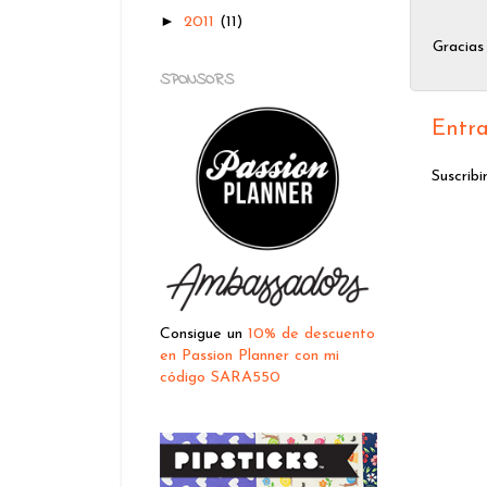
►
2011
(11)
Gracias
SPONSORS
Entra
Suscribi
Consigue un
10% de descuento
en Passion Planner con mi
código SARA550