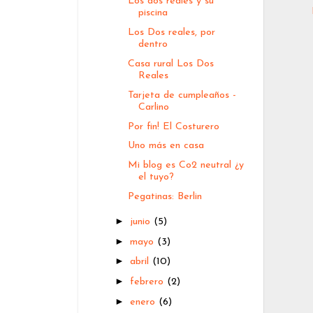
Los dos reales y su
piscina
Los Dos reales, por
dentro
Casa rural Los Dos
Reales
Tarjeta de cumpleaños -
Carlino
Por fin! El Costurero
Uno más en casa
Mi blog es Co2 neutral ¿y
el tuyo?
Pegatinas: Berlin
►
junio
(5)
►
mayo
(3)
►
abril
(10)
►
febrero
(2)
►
enero
(6)