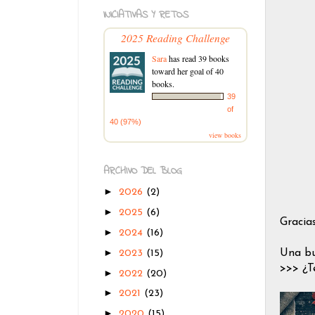
INICIATIVAS Y RETOS
2025 Reading Challenge
Sara
has read 39 books
toward her goal of 40
books.
39
of
40 (97%)
view books
ARCHIVO DEL BLOG
►
2026
(2)
►
2025
(6)
Gracia
►
2024
(16)
►
Una bu
2023
(15)
>>> ¿T
►
2022
(20)
►
2021
(23)
►
2020
(15)