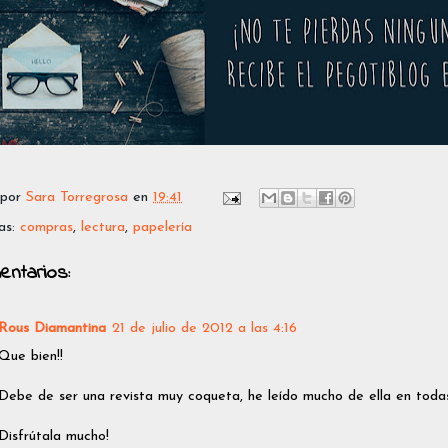
 por
Sara Torregrosa
en
19:41
as:
compras
,
lectura
,
papelería
entarios:
Rous Diamantina
21 de julio de 2012 a las 4:16
Que bien!!
Debe de ser una revista muy coqueta, he leído mucho de ella en toda
Disfrútala mucho!