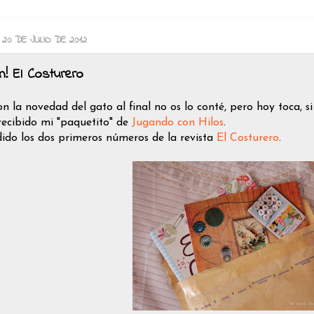
 20 DE JULIO DE 2012
n! El Costurero
n la novedad del gato al final no os lo conté, pero hoy toca, si 
recibido mi "paquetito" de
Jugando con Hilos
.
ido los dos primeros números de la revista
El Costurero
.