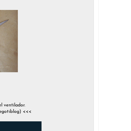
l ventilador.
pegotiblog) <<<