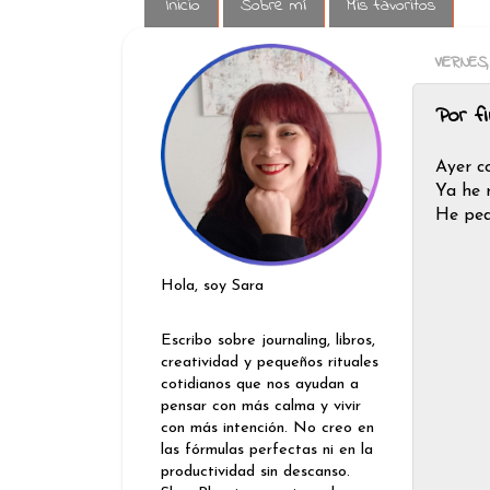
Inicio
Sobre mí
Mis favoritos
VIERNES,
Por fi
Ayer co
Ya he 
He ped
Hola, soy Sara
Escribo sobre journaling, libros,
creatividad y pequeños rituales
cotidianos que nos ayudan a
pensar con más calma y vivir
con más intención. No creo en
las fórmulas perfectas ni en la
productividad sin descanso.