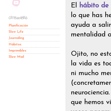
El
hábito de 
lo que has he
CATEGORÍAS
ayuda a sali
Planificación
Slow Life
mentalidad a
Journaling
Hábitos
Imprimibles
Ojito, no es
Slow Mail
la vida es t
ni mucho men
(concretament
neurociencia.
que hemos vi