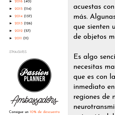
►
2016
(40)
acuestas con
►
2015
(114)
más. Algunas
►
2014
(137)
►
2013
(126)
que sienten 
►
2012
(57)
de objetos m
►
2011
(11)
SPONSORS
Es algo senc
necesitas mat
que es con la
inmediato en
regiones de 
neurotransmi
Consigue un
10% de descuento