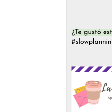
¿Te gustó e
#slowplannin