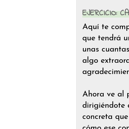
EJERCICIO: 
Aquí te compa
que tendrá u
unas cuantas
algo extraor
agradecimient
Ahora ve al 
dirigiéndote
concreta que 
cómo ese com