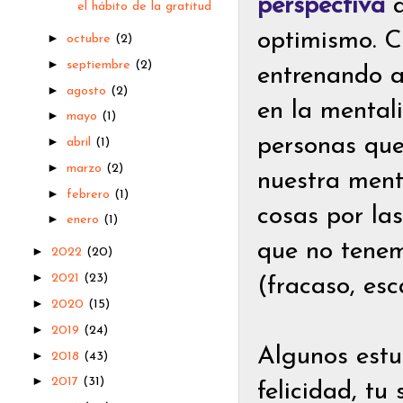
perspectiva
q
el hábito de la gratitud
optimismo. C
►
octubre
(2)
►
septiembre
(2)
entrenando a
►
agosto
(2)
en la mental
►
mayo
(1)
►
personas que 
abril
(1)
►
marzo
(2)
nuestra men
►
febrero
(1)
cosas por la
►
enero
(1)
que no tenem
►
2022
(20)
►
2021
(23)
(fracaso, esc
►
2020
(15)
►
2019
(24)
Algunos estu
►
2018
(43)
►
2017
(31)
felicidad, tu