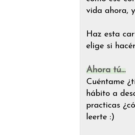
vida ahora, 
Haz esta car
elige si hacé
Ahora tú...
Cuéntame ¿ti
hábito a desa
practicas ¿c
leerte :)