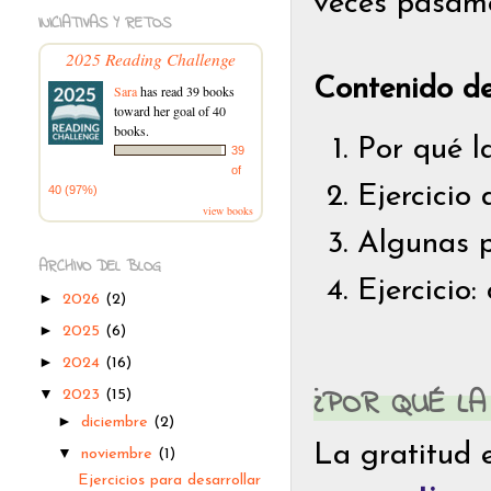
veces pasamo
INICIATIVAS Y RETOS
2025 Reading Challenge
Contenido de
Sara
has read 39 books
toward her goal of 40
books.
Por qué l
39
of
Ejercicio 
40 (97%)
view books
Algunas p
ARCHIVO DEL BLOG
Ejercicio
►
2026
(2)
►
2025
(6)
►
2024
(16)
¿POR QUÉ L
▼
2023
(15)
►
diciembre
(2)
La gratitud e
▼
noviembre
(1)
Ejercicios para desarrollar