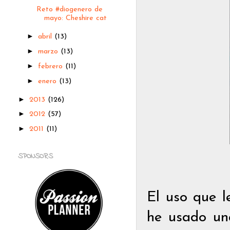
Reto #diogenero de
mayo: Cheshire cat
►
abril
(13)
►
marzo
(13)
►
febrero
(11)
►
enero
(13)
►
2013
(126)
►
2012
(57)
►
2011
(11)
SPONSORS
El uso que l
he usado un