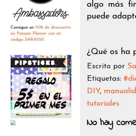
algo más fin
puede adapta
Consigue un
10% de descuento
en Passion Planner con mi
código SARA550
¿Qué os ha p
Escrito por
Sa
Etiquetas:
#di
DIY
,
manuali
tutoriales
No hay comen