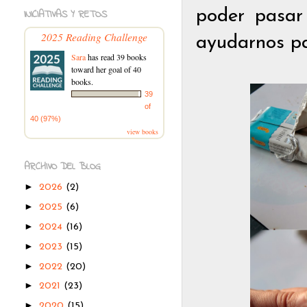
poder pasar
INICIATIVAS Y RETOS
2025 Reading Challenge
ayudarnos pa
Sara
has read 39 books
toward her goal of 40
books.
39
of
40 (97%)
view books
ARCHIVO DEL BLOG
►
2026
(2)
►
2025
(6)
►
2024
(16)
►
2023
(15)
►
2022
(20)
►
2021
(23)
►
2020
(15)