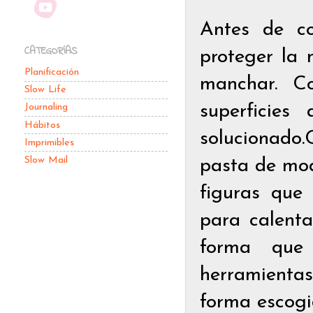
Antes de c
CATEGORÍAS
proteger la
Planificación
manchar. C
Slow Life
superficies
Journaling
Hábitos
solucionado.
Imprimibles
Slow Mail
pasta de mod
figuras que
para calent
forma que
herramienta
forma escog