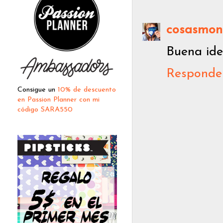
cosasmon
Buena ide
Responde
Consigue un
10% de descuento
en Passion Planner con mi
código SARA550