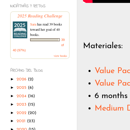
INICIATIVAS Y RETOS
2025 Reading Challenge
Sara
has read 39 books
toward her goal of 40
books.
39
Materiales:
of
40 (97%)
view books
Value Pac
ARCHIVO DEL BLOG
►
2026
(2)
Value Pac
►
2025
(6)
6 months
►
2024
(16)
►
2023
(15)
Medium 
►
2022
(20)
►
2021
(23)
►
2020
(15)