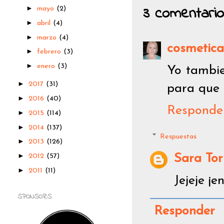
3 comentario
►
mayo
(2)
►
abril
(4)
►
marzo
(4)
cosmetic
►
febrero
(3)
►
enero
(3)
Yo tambie
►
2017
(31)
para que 
►
2016
(40)
Responde
►
2015
(114)
►
2014
(137)
Respuestas
►
2013
(126)
►
Sara Tor
2012
(57)
►
2011
(11)
Jejeje ¡
SPONSORS
Responder