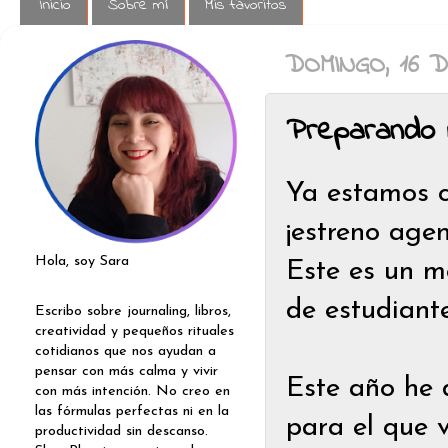
Inicio
Sobre mí
Mis favoritos
DOMINGO, 16 D
Preparando 
Ya estamos c
¡estreno age
Hola, soy Sara
Este es un 
de estudiant
Escribo sobre journaling, libros,
creatividad y pequeños rituales
cotidianos que nos ayudan a
pensar con más calma y vivir
Este año he 
con más intención. No creo en
las fórmulas perfectas ni en la
para el que v
productividad sin descanso.