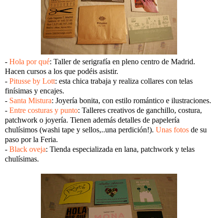
-
Hola por qué
: Taller de serigrafía en pleno centro de Madrid.
Hacen cursos a los que podéis asistir.
-
Pitusse by Lott
: esta chica trabaja y realiza collares con telas
finísimas y encajes.
-
Santa Mistura
: Joyería bonita, con estilo romántico e ilustraciones.
-
Entre costuras y punto
: Talleres creativos de ganchillo, costura,
patchwork o joyería. Tienen además detalles de papelería
chulísimos (washi tape y sellos,..una perdición!).
Unas fotos
de su
paso por la Feria.
-
Black oveja
: Tienda especializada en lana, patchwork y telas
chulísimas.