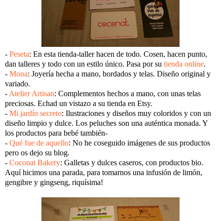
-
Peseta
: En esta tienda-taller hacen de todo. Cosen, hacen punto,
dan talleres y todo con un estilo único. Pasa por su
tienda online
.
-
Mona
: Joyería hecha a mano, bordados y telas. Diseño original y
variado.
-
Atelier Artisan
: Complementos hechos a mano, con unas telas
preciosas. Echad un vistazo a su tienda en Etsy.
-
Mi jardín secreto
: Ilustraciones y diseños muy coloridos y con un
diseño limpio y dulce. Los peluches son una auténtica monada. Y
los productos para bebé también-
-
Qué fue de aquello
: No he coseguido imágenes de sus productos
pero os dejo su blog.
-
Coconat Bakery
: Galletas y dulces caseros, con productos bio.
Aquí hicimos una parada, para tomarnos una infusión de limón,
gengibre y gingseng, riquísima!