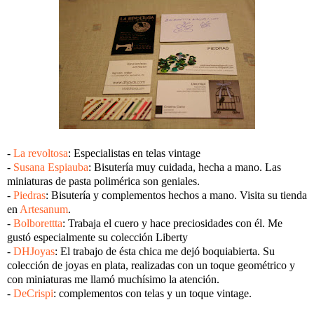
-
La revoltosa
: Especialistas en telas vintage
-
Susana Espiauba
: Bisutería muy cuidada, hecha a mano. Las
miniaturas de pasta polimérica son geniales.
-
Piedras
: Bisutería y complementos hechos a mano. Visita su tienda
en
Artesanum
.
-
Bolborettta
: Trabaja el cuero y hace preciosidades con él. Me
gustó especialmente su colección Liberty
-
DHJoyas
: El trabajo de ésta chica me dejó boquiabierta. Su
colección de joyas en plata, realizadas con un toque geométrico y
con miniaturas me llamó muchísimo la atención.
-
DeCrispi
: complementos con telas y un toque vintage.