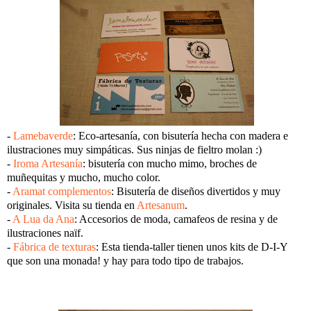
-
Lamebaverde
: Eco-artesanía, con bisutería hecha con madera e
ilustraciones muy simpáticas. Sus ninjas de fieltro molan :)
-
Iroma Artesanía
: bisutería con mucho mimo, broches de
muñequitas y mucho, mucho color.
-
Aramat complementos
: Bisutería de diseños divertidos y muy
originales. Visita su tienda en
Artesanum
.
-
A Lua da Ana
: Accesorios de moda, camafeos de resina y de
ilustraciones naïf.
-
Fábrica de texturas
: Esta tienda-taller tienen unos kits de D-I-Y
que son una monada! y hay para todo tipo de trabajos.