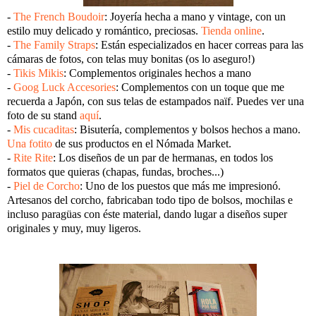
-
The French Boudoir
: Joyería hecha a mano y vintage, con un
estilo muy delicado y romántico, preciosas.
Tienda online
.
-
The Family Straps
: Están especializados en hacer correas para las
cámaras de fotos, con telas muy bonitas (os lo aseguro!)
-
Tikis Mikis
: Complementos originales hechos a mano
-
Goog Luck Accesories
: Complementos con un toque que me
recuerda a Japón, con sus telas de estampados naïf. Puedes ver una
foto de su stand
aquí
.
-
Mis cucaditas
: Bisutería, complementos y bolsos hechos a mano.
Una fotito
de sus productos en el Nómada Market.
-
Rite Rite
: Los diseños de un par de hermanas, en todos los
formatos que quieras (chapas, fundas, broches...)
-
Piel de Corcho
: Uno de los puestos que más me impresionó.
Artesanos del corcho, fabricaban todo tipo de bolsos, mochilas e
incluso paragüas con éste material, dando lugar a diseños super
originales y muy, muy ligeros.