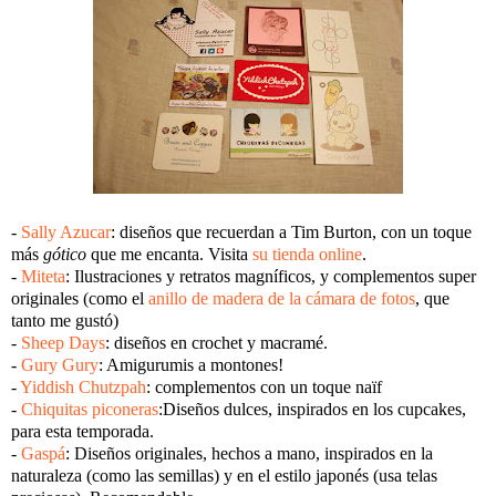
-
Sally Azucar
: diseños que recuerdan a Tim Burton, con un toque
más
gótico
que me encanta. Visita
su tienda online
.
-
Miteta
: Ilustraciones y retratos magníficos, y complementos super
originales (como el
anillo de madera de la cámara de fotos
, que
tanto me gustó)
-
Sheep Days
: diseños en crochet y macramé.
-
Gury Gury
: Amigurumis a montones!
-
Yiddish Chutzpah
: complementos con un toque naïf
-
Chiquitas piconeras
:Diseños dulces, inspirados en los cupcakes,
para esta temporada.
-
Gaspá
: Diseños originales, hechos a mano, inspirados en la
naturaleza (como las semillas) y en el estilo japonés (usa telas