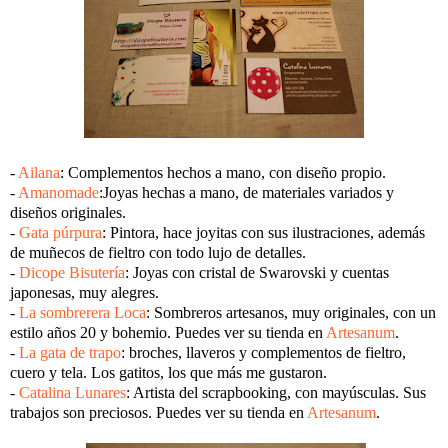
-
Ailana
: Complementos hechos a mano, con diseño propio.
-
Amanomade
:Joyas hechas a mano, de materiales variados y
diseños originales.
-
Gata púrpura
: Pintora, hace joyitas con sus ilustraciones, además
de muñecos de fieltro con todo lujo de detalles.
-
Dicope Bisutería
: Joyas con cristal de Swarovski y cuentas
japonesas, muy alegres.
-
La sombrerera Loca
: Sombreros artesanos, muy originales, con un
estilo años 20 y bohemio. Puedes ver su tienda en
Artesanum
.
-
La gata de trapo
: broches, llaveros y complementos de fieltro,
cuero y tela. Los gatitos, los que más me gustaron.
-
Catalina Lunares
: Artista del scrapbooking, con mayúsculas. Sus
trabajos son preciosos. Puedes ver su tienda en
Artesanum
.